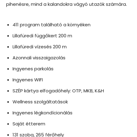
pihenésre, mind a kalandokra vágyó utazók számára.
411 program található a környéken
Lillafüredi függőkert 200 m
Lillafüredi vízesés 200 m
Azonnali visszaigazolás
Ingyenes parkolás
Ingyenes WIFI
SZÉP kártya elfogadóhely: OTP, MKB, K&H
Wellness szolgáltatások
Ingyenes légkondícionálás
Saját étterem
131 szoba, 265 férőhely