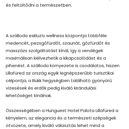
és feltöltődni a természetben.
A szálloda exkluzív wellness központja többféle
medencét, pezsgőfürdőt, szaunát, gőzfürdőt és
masszázs szolgáltatást kínál, így a vendégek
maximálisan kiélvezhetik a kikapcsolódást és a
pihenést. A szálloda környezete is csodálatos, hiszen
Lillafüred az ország egyik legnépszerűbb turisztikai
célpontja, a Bükk hegységben található gyönyörű
vízesések és erdők pedig kiváló kirándulási
lehetőséget kínálnak.
Összességében a Hunguest Hotel Palota Lillafüred a
kényelem, az elegancia és a természeti szépségek
ötvözete, amely kiváló választás lehet mind a