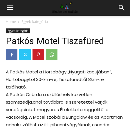
Hazai
Home
Egyéb kategória
Egyéb kategória
szállás
Patkós Motel Tiszafüred
kereső
A Patkós Motel a Hortobágy „Nyugati kapujában”,
Hortobágytól 30-km-re, Tiszafüredtől 8km-re
található.
A Patkós Csárda a szálláshely közvetlen
szomszédja,ahol továbbra is szeretettel várják
vendégeinket magyaros Ételekkel a reggelitől a
vacsoráig. A Motel szobái a Bungalow és az Apartman
adnak szállást az itt pihenni vágyóknak, csendes