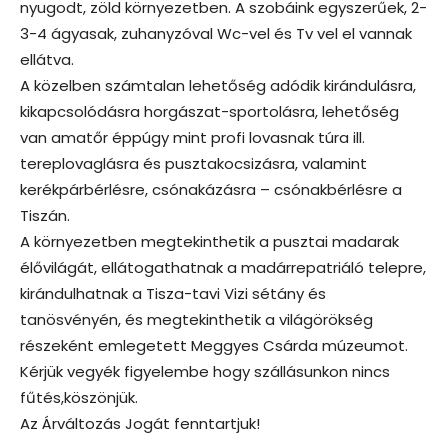
nyugodt, zöld környezetben. A szobáink egyszerűek, 2-
3-4 ágyasak, zuhanyzóval Wc-vel és Tv vel el vannak
ellátva.
A közelben számtalan lehetőség adódik kirándulásra,
kikapcsolódásra horgászat-sportolásra, lehetőség
van amatőr éppúgy mint profi lovasnak túra ill.
tereplovaglásra és pusztakocsizásra, valamint
kerékpárbérlésre, csónakázásra – csónakbérlésre a
Tiszán.
A környezetben megtekinthetik a pusztai madarak
élővilágát, ellátogathatnak a madárrepatriáló telepre,
kirándulhatnak a Tisza-tavi Vizi sétány és
tanösvényén, és megtekinthetik a világörökség
részeként emlegetett Meggyes Csárda múzeumot.
Kérjük vegyék figyelembe hogy szállásunkon nincs
fűtés,köszönjük.
Az Árváltozás Jogát fenntartjuk!