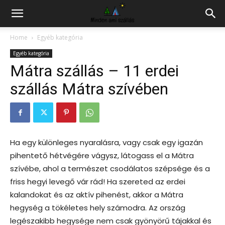
Hazai
Home
Egyéb kategória
Egyéb kategória
szállás
Mátra szállás – 11 erdei
szállás Mátra szívében
kereső
Ha egy különleges nyaralásra, vagy csak egy igazán
pihentető hétvégére vágysz, látogass el a Mátra
szívébe, ahol a természet csodálatos szépsége és a
friss hegyi levegő vár rád! Ha szereted az erdei
kalandokat és az aktív pihenést, akkor a Mátra
hegység a tökéletes hely számodra. Az ország
legészakibb hegysége nem csak gyönyörű tájakkal és