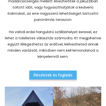
madárcsicsergés mellett élvezhetitek a jakuzziban
töltött időt, vagy fogyaszthatjátok a kedvenc
italotokat, az erre nagyszerű lehetőséget biztosító
panorámás teraszon.
Ha valódi erdei hangulatú szálláshelyet keresel, ez
lehet a tökéletes választás számodra. Itt megpihenve
együtt lélegezhetsz az erdővel, kiélvezheted annak
minden varázsát, miközben nem kell lemondanod a
kényelemről sem.
Részletek és foglalás