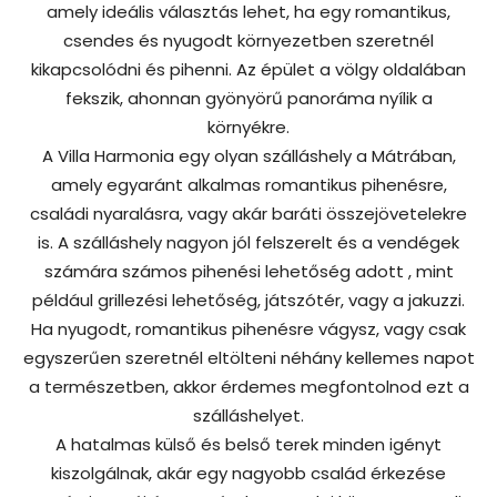
amely ideális választás lehet, ha egy romantikus,
csendes és nyugodt környezetben szeretnél
kikapcsolódni és pihenni. Az épület a völgy oldalában
fekszik, ahonnan gyönyörű panoráma nyílik a
környékre.
A Villa Harmonia egy olyan szálláshely a Mátrában,
amely egyaránt alkalmas romantikus pihenésre,
családi nyaralásra, vagy akár baráti összejövetelekre
is. A szálláshely nagyon jól felszerelt és a vendégek
számára számos pihenési lehetőség adott , mint
például grillezési lehetőség, játszótér, vagy a jakuzzi.
Ha nyugodt, romantikus pihenésre vágysz, vagy csak
egyszerűen szeretnél eltölteni néhány kellemes napot
a természetben, akkor érdemes megfontolnod ezt a
szálláshelyet.
A hatalmas külső és belső terek minden igényt
kiszolgálnak, akár egy nagyobb család érkezése