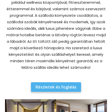
például wellness központjával, fitneszteremmel,
étteremmel és bárjával, valamint számos szervezett
programmal. A szálloda környezete csodálatos, a
szállodai szobák kényelmesek és modernek, így azok
számára ideális, akik luxus pihenésre vágynak. Ebbe a
mátrai hotelbe betérve a látvány rögtön levesz majd
a lábadról. Az itt töltött idő pedig garantáltan feltölt
majd a következő hónapokra. Ha szereted a luxus
kényeztetést és olyan szálláshelyet keresel, amely
minden téren maximális kényelmet garantál, ez a
Mátra szállás ideális lehet számodra!
Részletek és foglalás