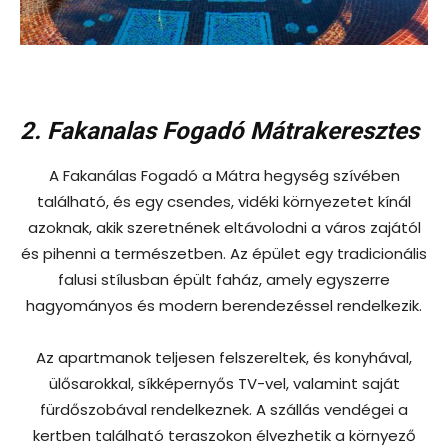
2. Fakanalas Fogadó Mátrakeresztes
A Fakanálas Fogadó a Mátra hegység szívében
található, és egy csendes, vidéki környezetet kínál
azoknak, akik szeretnének eltávolodni a város zajától
és pihenni a természetben. Az épület egy tradicionális
falusi stílusban épült faház, amely egyszerre
hagyományos és modern berendezéssel rendelkezik.
Az apartmanok teljesen felszereltek, és konyhával,
ülősarokkal, síkképernyős TV-vel, valamint saját
fürdőszobával rendelkeznek. A szállás vendégei a
kertben található teraszokon élvezhetik a környező