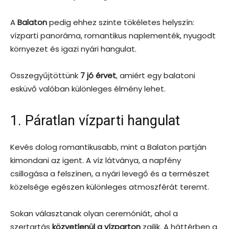
A
Balaton
pedig ehhez szinte tökéletes helyszín:
vízparti panoráma, romantikus naplementék, nyugodt
környezet és igazi nyári hangulat.
Összegyűjtöttünk
7 jó érvet
, amiért egy balatoni
esküvő valóban különleges élmény lehet.
1. Páratlan vízparti hangulat
Kevés dolog romantikusabb, mint a Balaton partján
kimondani az igent. A víz látványa, a napfény
csillogása a felszínen, a nyári levegő és a természet
közelsége egészen különleges atmoszférát teremt.
Sokan választanak olyan ceremóniát, ahol a
szertartás
közvetlenül a vízparton
zajlik. A háttérben a