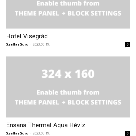
Hotel Visegrád
SzallasGuru
-
2023.03.19.
0
Ensana Thermal Aqua Hévíz
SzallasGuru
-
2023.03.19.
0