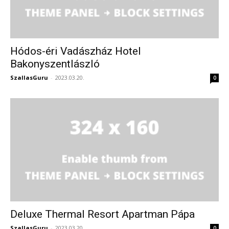
Hódos-éri Vadászház Hotel
Bakonyszentlászló
SzallasGuru
-
2023.03.20.
0
Deluxe Thermal Resort Apartman Pápa
SzallasGuru
-
2023.03.20.
0