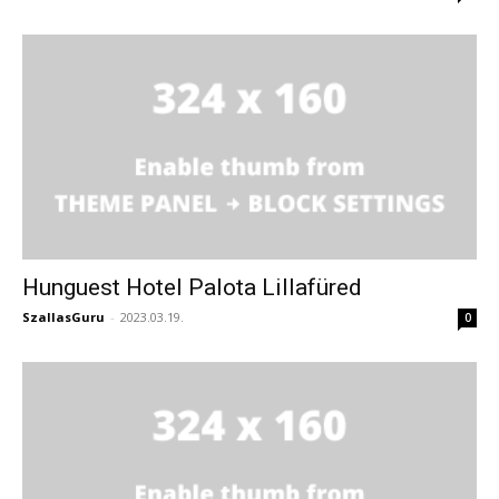
Hunguest Hotel Palota Lillafüred
SzallasGuru
-
2023.03.19.
0