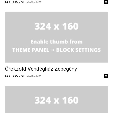
SzallasGuru
-
2023.03.19.
0
Örökzöld Vendégház Zebegény
SzallasGuru
-
2023.03.19.
0