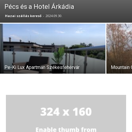
Pécs és a Hotel Árkádia
Hazai szállás kereső
-
2024.09.30.
Pe-Ki Lux Apartman Székesfehérvár
Mountain 