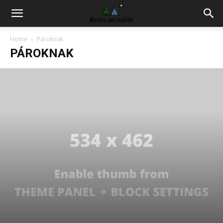
Hazai
Home
Pároknak
PÁROKNAK
szállás
kereső